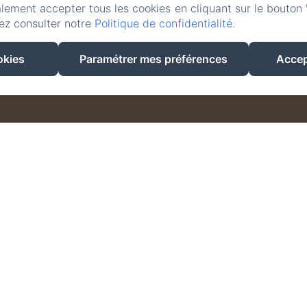
lement accepter tous les cookies en cliquant sur le bouton 
EN
FR
IT
DE
ez consulter notre
Politique de confidentialité
.
Créé par Amenitiz
okies
Paramétrer mes préférences
Accep
Conditions Générales de Vente