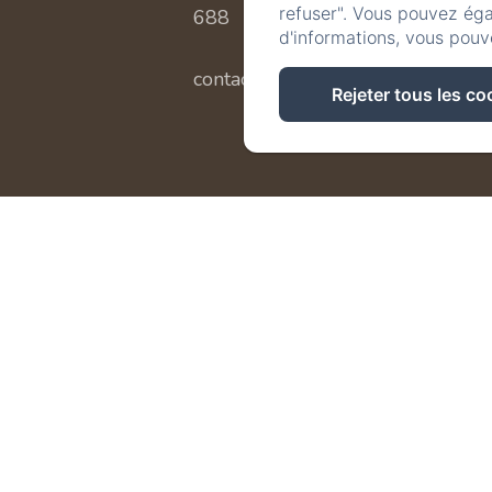
refuser". Vous pouvez éga
688
d'informations, vous pouv
contact@villaslantana.com
Rejeter tous les co