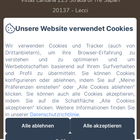
20137 - Lecci
Telefonnummer: +33 616 777 688
Unsere Website verwendet Cookies
contact@villaslantana.com
Wir verwenden Cookies und Tracker (auch von
Drittanbietern), um Ihre Browser-Erfahrung zu
verstehen und zu optimieren und um
Werbebotschaften basierend auf Ihrem Surfverhalten
Kontaktieren Sie uns
und Profil zu übermitteln. Sie können Cookies
konfigurieren oder ablehnen, indem Sie auf „Meine
Rechtliche Informationen
Präferenzen einstellen" oder „Alle Cookies ablehnen"
klicken. Sie können auch alle Cookies akzeptieren,
indem Sie auf die Schaltfläche „Alle Cookies
EN
FR
IT
DE
akzeptieren" klicken. Weitere Informationen finden Sie
in unserer
Datenschutzrichtlinie
.
Powered mit Amenitiz
Alle ablehnen
Alle akzeptieren
Verkaufsbedingungen