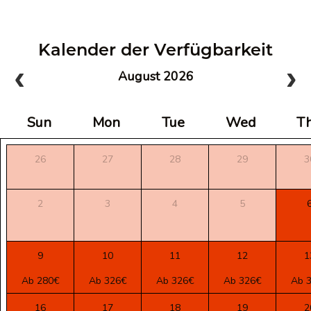
Kalender der Verfügbarkeit
August 2026
Sun
Mon
Tue
Wed
T
26
27
28
29
3
2
3
4
5
9
10
11
12
1
Ab 280€
Ab 326€
Ab 326€
Ab 326€
Ab 
16
17
18
19
2